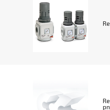
Re
Re
pn