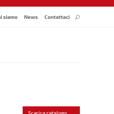
i siamo
News
Contattaci
Scarica catalogo