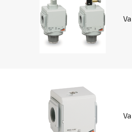
Va
Va