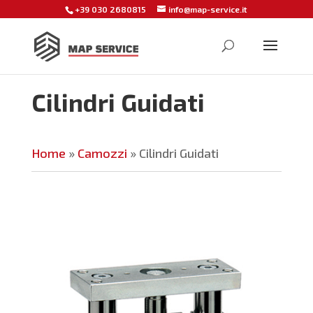
+39 030 2680815
info@map-service.it
Cilindri Guidati
Home
»
Camozzi
»
Cilindri Guidati